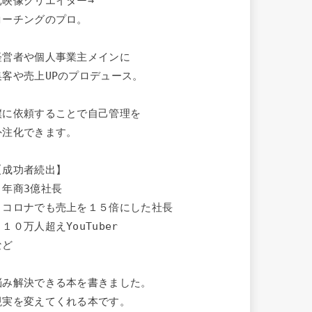
元映像クリエイター→

コーチングのプロ。

経営者や個人事業主メインに

集客や売上UPのプロデュース。

僕に依頼することで自己管理を

外注化できます。

【成功者続出】

・年商3億社長

・コロナでも売上を１５倍にした社長

１０万人超えYouTuber

ど

悩み解決できる本を書きました。

現実を変えてくれる本です。
