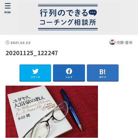
MENU
安藤 優希
2021.02.22
20201125_122247
ツイート
シェア
はてブ