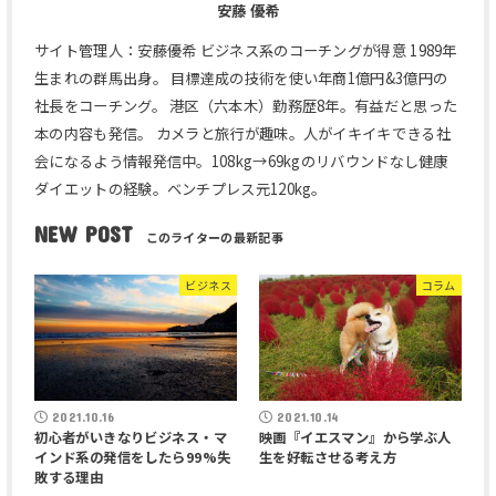
安藤 優希
サイト管理人：安藤優希 ビジネス系のコーチングが得意 1989年
生まれの群馬出身。 目標達成の技術を使い年商1億円&3億円の
社長をコーチング。 港区（六本木）勤務歴8年。有益だと思った
本の内容も発信。 カメラと旅行が趣味。人がイキイキできる社
会になるよう情報発信中。108kg→69kgのリバウンドなし健康
ダイエットの経験。ベンチプレス元120kg。
NEW POST
ビジネス
コラム
2021.10.16
2021.10.14
初心者がいきなりビジネス・マ
映画『イエスマン』から学ぶ人
インド系の発信をしたら99%失
生を好転させる考え方
敗する理由