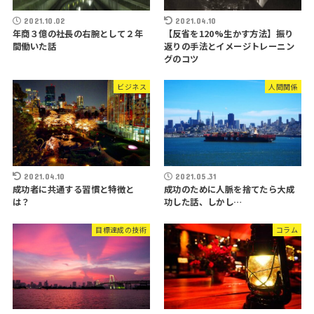
2021.10.02
2021.04.10
年商３億の社長の右腕として２年
【反省を120%生かす方法】振り
間働いた話
返りの手法とイメージトレーニン
グのコツ
ビジネス
人間関係
2021.04.10
2021.05.31
成功者に共通する習慣と特徴と
成功のために人脈を捨てたら大成
は？
功した話、しかし…
目標達成の技術
コラム