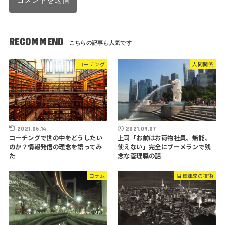
RECOMMEND
コーチング
人間関係
2021.06.14
2021.09.07
コーチングで世の中をどうしたい
上司「お前はお荷物社員、無能、
のか？情報発信の理念を語ってみ
使えない」完全にブーメランで残
た
念な管理職の話
コラム
目標達成の技術