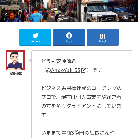
ツイート
シェア
はてブ
どうも安藤優希
（
@AndoYuki55
）です。
ビジネス系目標達成のコーチングの
プロで、現在は個人事業主や経営者
の方を多くクライアントにしていま
す。
いままで年商3億円の社長さんや、