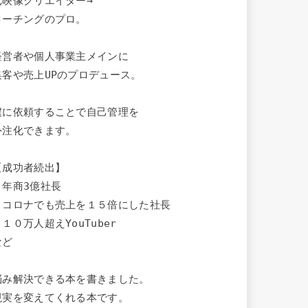
元映像クリエイター→

コーチングのプロ。

経営者や個人事業主メインに

集客や売上UPのプロデュース。

僕に依頼することで自己管理を

外注化できます。

【成功者続出】

・年商3億社長

・コロナでも売上を１５倍にした社長

１０万人超えYouTuber

ど

悩み解決できる本を書きました。

現実を変えてくれる本です。
