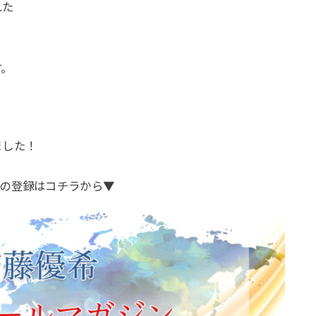
れた
す。
。
ました！
の登録はコチラから▼