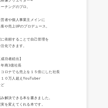
元映像クリエイター→

コーチングのプロ。

経営者や個人事業主メインに

集客や売上UPのプロデュース。

僕に依頼することで自己管理を

外注化できます。

【成功者続出】

・年商3億社長

・コロナでも売上を１５倍にした社長

１０万人超えYouTuber

ど

悩み解決できる本を書きました。

現実を変えてくれる本です。
