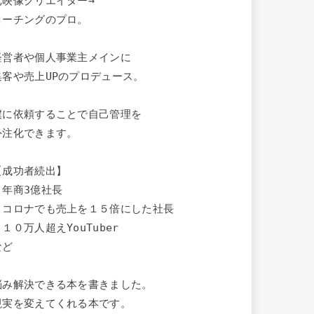
元映像クリエイター→

コーチングのプロ。

経営者や個人事業主メインに

集客や売上UPのプロデュース。

僕に依頼することで自己管理を

外注化できます。

【成功者続出】

・年商3億社長

・コロナでも売上を１５倍にした社長

１０万人超えYouTuber

ど

悩み解決できる本を書きました。

現実を変えてくれる本です。
