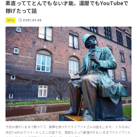
素直っててとんでもない才能。還暦でもYouTubeで
稼げたって話
2021.09.08
コラム
今日は僕がいままで教えてて、衝撃を受けたクライアントさんの話をします。 ↓ちなみに
先日Twitterでツイートしたこの話です。 素直な人って最強すぎる いままでクライアント