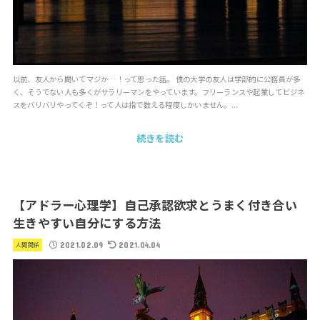
以前、友人から聞いてマジか…！って思った話。 僕の大学の友人は学部的に公務員が多
く、そうでない人も多くがサラリーマンをやっています。フリーランスや起業してビジネ
スをバリバリやってくぞ！って人は指で数える程度しかいません。...
続きを読む
【アドラー心理学】自己承認欲求とうまく付き合い
生きやすい自分にする方法
2021.02.09
2021.04.04
人間関係