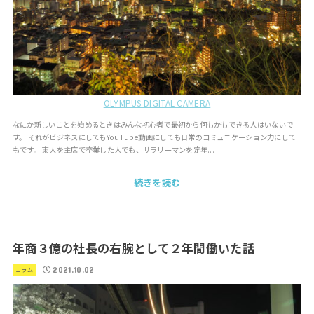
OLYMPUS DIGITAL CAMERA
なにか新しいことを始めるときはみんな初心者で最初から何もかもできる人はいないで
す。 それがビジネスにしてもYouTube動画にしても日常のコミュニケーション力にして
もです。 東大を主席で卒業した人でも、サラリーマンを定年...
続きを読む
年商３億の社長の右腕として２年間働いた話
2021.10.02
コラム