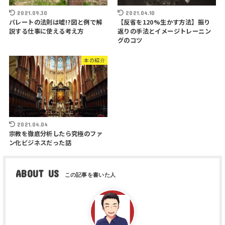
2021.09.30
2021.04.10
パレートの法則は嘘!?図と例で解
【反省を120%生かす方法】振り
説する仕事に使える考え方
返りの手法とイメージトレーニン
グのコツ
本の紹介
2021.04.04
宗教を徹底分析したら究極のファ
ン化ビジネスだった話
ABOUT US