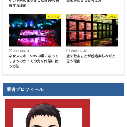
インド系の発信をしたら99%失
生を好転させる考え方
敗する理由
ビジネス
コラム
2021.10.13
2021.10.12
なぜスマホ・SNS中毒になって
歳を取ることが超絶楽しみだと
しまうのか？その力を作業に使
思う理由
う方法
著者プロフィール