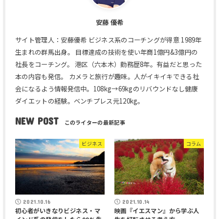
安藤 優希
サイト管理人：安藤優希 ビジネス系のコーチングが得意 1989年
生まれの群馬出身。 目標達成の技術を使い年商1億円&3億円の
社長をコーチング。 港区（六本木）勤務歴8年。有益だと思った
本の内容も発信。 カメラと旅行が趣味。人がイキイキできる社
会になるよう情報発信中。108kg→69kgのリバウンドなし健康
ダイエットの経験。ベンチプレス元120kg。
NEW POST
ビジネス
コラム
2021.10.16
2021.10.14
初心者がいきなりビジネス・マ
映画『イエスマン』から学ぶ人