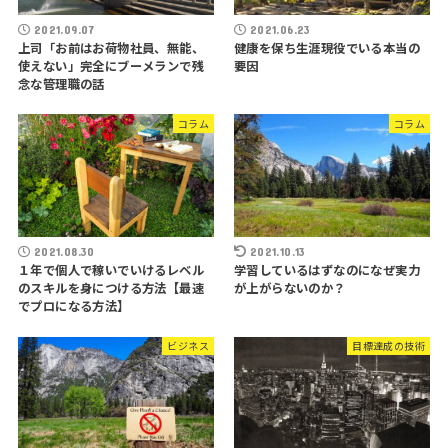
2021.09.07
2021.06.23
上司「お前はお荷物社員、無能、
健康を保ち生涯現役でいる本当の
使えない」完全にブーメランで残
要因
念な管理職の話
コラム
コラム
2021.08.30
2021.10.13
１年で個人で稼いでいけるレベル
学習しているはずなのになぜ実力
のスキルを身につける方法【最速
が上がらないのか？
でプロになる方法】
ビジネス
目標達成の技術