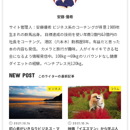
安藤 優希
サイト管理人：安藤優希 ビジネス系のコーチングが得意 1989年
生まれの群馬出身。 目標達成の技術を使い年商1億円&3億円の
社長をコーチング。 港区（六本木）勤務歴8年。有益だと思った
本の内容も発信。 カメラと旅行が趣味。人がイキイキできる社
会になるよう情報発信中。108kg→69kgのリバウンドなし健康
ダイエットの経験。ベンチプレス元120kg。
NEW POST
ビジネス
コラム
2021.10.16
2021.10.14
初心者がいきなりビジネス・マ
映画『イエスマン』から学ぶ人