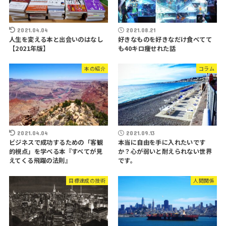
2021.04.04
2021.08.21
人生を変える本と出会いのはなし
好きなものを好きなだけ食べてて
【2021年版】
も40キロ痩せれた話
本の紹介
コラム
2021.04.04
2021.09.13
ビジネスで成功するための「客観
本当に自由を手に入れたいです
的視点」を学べる本『すべてが見
か？心が弱いと耐えられない世界
えてくる飛躍の法則』
です。
目標達成の技術
人間関係