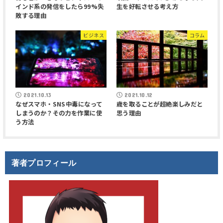
インド系の発信をしたら99%失
生を好転させる考え方
敗する理由
ビジネス
コラム
2021.10.13
2021.10.12
なぜスマホ・SNS中毒になって
歳を取ることが超絶楽しみだと
しまうのか？その力を作業に使
思う理由
う方法
著者プロフィール