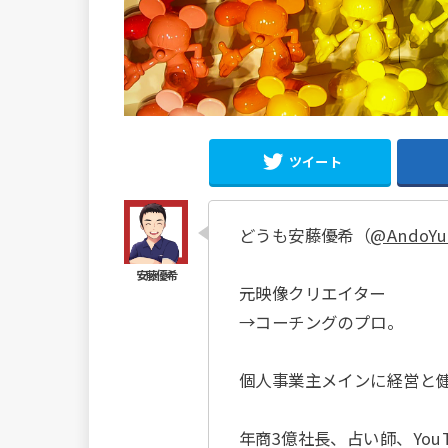
ツイート
どうも安藤優希（
@AndoYu
元映像クリエイター
→コーチングのプロ。
個人事業主メインに経営と
年商3億社長、占い師、YouT