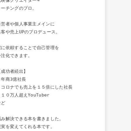
元映像クリエイター→

コーチングのプロ。

経営者や個人事業主メインに

集客や売上UPのプロデュース。

僕に依頼することで自己管理を

外注化できます。

【成功者続出】

・年商3億社長

・コロナでも売上を１５倍にした社長

１０万人超えYouTuber

ど

悩み解決できる本を書きました。

現実を変えてくれる本です。
