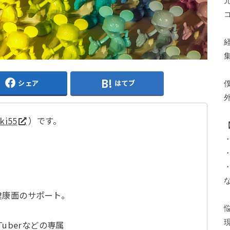
シェア
はてブ
ki55
）です。
・
な
健康面のサポート。
uberなどの専属