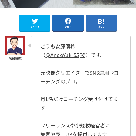
ツイート
シェア
はてブ
どうも安藤優希
（
@AndoYuki55
）です。
元映像クリエイターでSNS運用→コ
ーチングのプロ。
月1名だけコーチング受け付けてま
す。
フリーランスや小規模経営者に
集客や売上UPを提供してます。