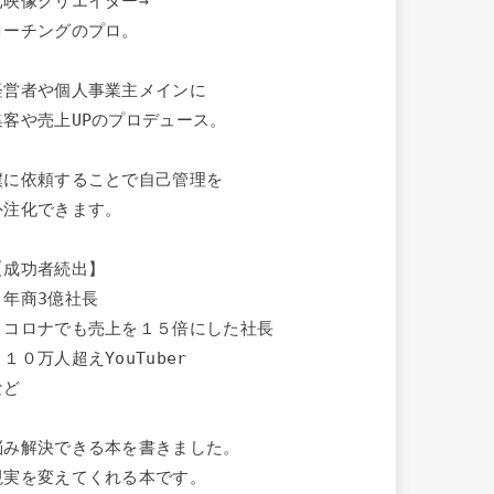
元映像クリエイター→

コーチングのプロ。

経営者や個人事業主メインに

集客や売上UPのプロデュース。

僕に依頼することで自己管理を

外注化できます。

【成功者続出】

・年商3億社長

・コロナでも売上を１５倍にした社長

１０万人超えYouTuber

ど

悩み解決できる本を書きました。

現実を変えてくれる本です。
