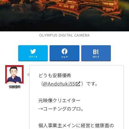
OLYMPUS DIGITAL CAMERA
ツイート
シェア
はてブ
どうも安藤優希
（
@AndoYuki55
）です。
元映像クリエイター
→コーチングのプロ。
個人事業主メインに経営と健康面の