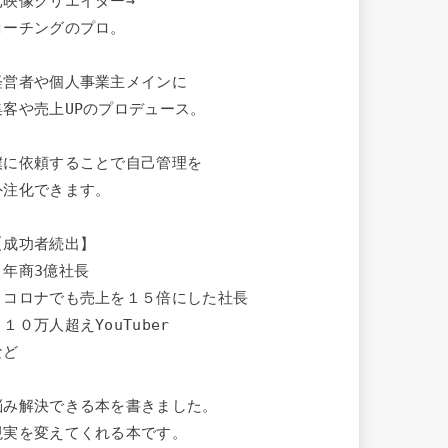
元映像クリエイター→

コーチングのプロ。

経営者や個人事業主メインに

集客や売上UPのプロデュース。

僕に依頼することで自己管理を

外注化できます。

【成功者続出】

・年商3億社長

・コロナでも売上を１５倍にした社長

１０万人超えYouTuber

ど

悩み解決できる本を書きました。

現実を変えてくれる本です。
