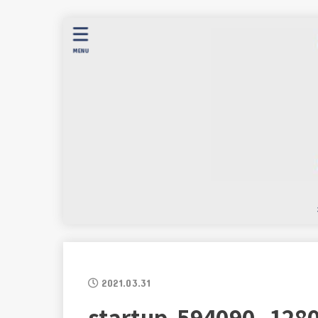
MENU
2021.03.31
startup-594090_128