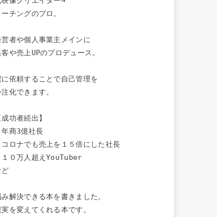
元映像クリエイター→

コーチングのプロ。

経営者や個人事業主メインに

集客や売上UPのプロデュース。

僕に依頼することで自己管理を

外注化できます。

【成功者続出】

・年商3億社長

・コロナでも売上を１５倍にした社長

１０万人超えYouTuber

ど

悩み解決できる本を書きました。

現実を変えてくれる本です。
