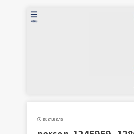
MENU
2021.02.12
person-1245959_128