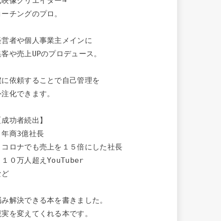
元映像クリエイター→

コーチングのプロ。

経営者や個人事業主メインに

集客や売上UPのプロデュース。

僕に依頼することで自己管理を

外注化できます。

【成功者続出】

・年商3億社長

・コロナでも売上を１５倍にした社長

１０万人超えYouTuber

ど

悩み解決できる本を書きました。

現実を変えてくれる本です。
