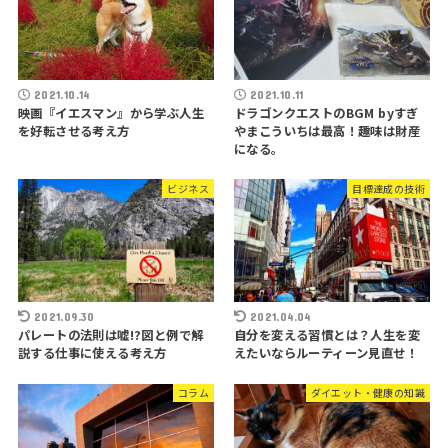
2021.10.14
2021.10.11
映画『イエスマン』から学ぶ人生
ドラゴンクエストのBGM byすぎ
を好転させる考え方
やまこういちは最高！趣味は財産
になる。
ビジネス
目標達成の技術
2021.09.30
2021.04.04
パレートの法則は嘘!?図と例で解
自分を変える習慣とは？人生を変
説する仕事に使える考え方
えたいならルーティーン見直せ！
コラム
ダイエット・健康の知識