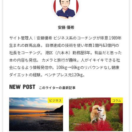
安藤 優希
サイト管理人：安藤優希 ビジネス系のコーチングが得意 1989年
生まれの群馬出身。 目標達成の技術を使い年商1億円&3億円の
社長をコーチング。 港区（六本木）勤務歴8年。有益だと思った
本の内容も発信。 カメラと旅行が趣味。人がイキイキできる社
会になるよう情報発信中。108kg→69kgのリバウンドなし健康
ダイエットの経験。ベンチプレス元120kg。
NEW POST
ビジネス
コラム