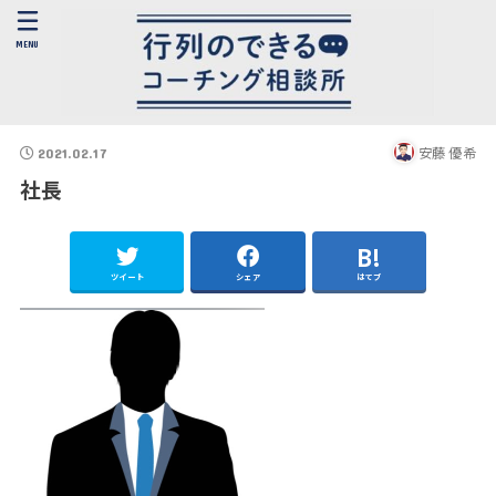
MENU
安藤 優希
2021.02.17
社長
ツイート
シェア
はてブ