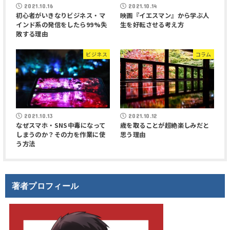
2021.10.16
2021.10.14
初心者がいきなりビジネス・マ
映画『イエスマン』から学ぶ人
インド系の発信をしたら99%失
生を好転させる考え方
敗する理由
ビジネス
コラム
2021.10.13
2021.10.12
なぜスマホ・SNS中毒になって
歳を取ることが超絶楽しみだと
しまうのか？その力を作業に使
思う理由
う方法
著者プロフィール