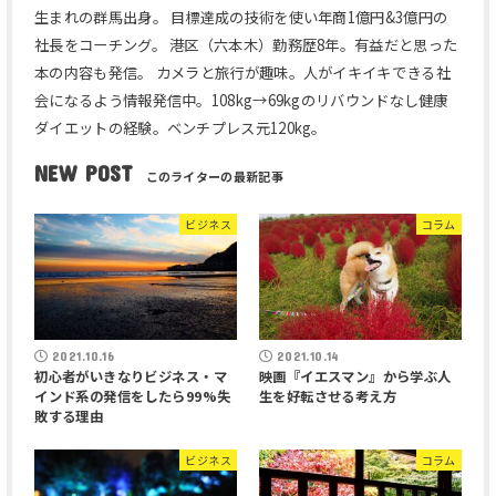
生まれの群馬出身。 目標達成の技術を使い年商1億円&3億円の
社長をコーチング。 港区（六本木）勤務歴8年。有益だと思った
本の内容も発信。 カメラと旅行が趣味。人がイキイキできる社
会になるよう情報発信中。108kg→69kgのリバウンドなし健康
ダイエットの経験。ベンチプレス元120kg。
NEW POST
ビジネス
コラム
2021.10.16
2021.10.14
初心者がいきなりビジネス・マ
映画『イエスマン』から学ぶ人
インド系の発信をしたら99%失
生を好転させる考え方
敗する理由
ビジネス
コラム