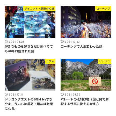
ダイエット・健康の知識
コーチング
2021.08.21
2021.10.03
好きなものを好きなだけ食べてて
コーチングで人生変わった話
も40キロ痩せれた話
コラム
ビジネス
2021.10.11
2021.09.30
ドラゴンクエストのBGM byすぎ
パレートの法則は嘘!?図と例で解
やまこういちは最高！趣味は財産
説する仕事に使える考え方
になる。