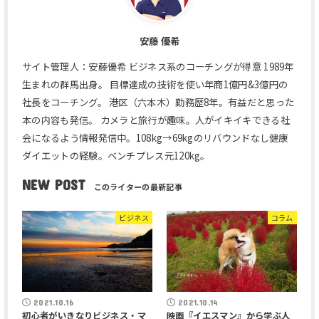
安藤 優希
サイト管理人：安藤優希 ビジネス系のコーチングが得意 1989年
生まれの群馬出身。 目標達成の技術を使い年商1億円&3億円の
社長をコーチング。 港区（六本木）勤務歴8年。有益だと思った
本の内容も発信。 カメラと旅行が趣味。人がイキイキできる社
会になるよう情報発信中。108kg→69kgのリバウンドなし健康
ダイエットの経験。ベンチプレス元120kg。
NEW POST
ビジネス
コラム
2021.10.16
2021.10.14
初心者がいきなりビジネス・マ
映画『イエスマン』から学ぶ人