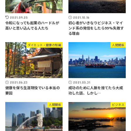
2021.09.25
2021.10.16
令和になっても起業のハードルが
初心者がいきなりビジネス・マイ
高いと思い込んでる人たち
ンド系の発信をしたら99%失敗す
る理由
ダイエット・健康の知識
人間関係
2021.06.23
2021.05.31
健康を保ち生涯現役でいる本当の
成功のために人脈を捨てたら大成
要因
功した話、しかし…
人間関係
ビジネス