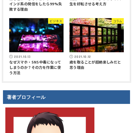
インド系の発信をしたら99%失
生を好転させる考え方
敗する理由
ビジネス
コラム
2021.10.13
2021.10.12
なぜスマホ・SNS中毒になって
歳を取ることが超絶楽しみだと
しまうのか？その力を作業に使
思う理由
う方法
著者プロフィール