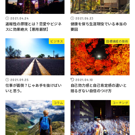
2021.04.24
2021.06.23
返報性の原理とは？恋愛やビジネ
健康を保ち生涯現役でいる本当の
スに効果絶大【悪用厳禁】
要因
ビジネス
目標達成の技術
2021.09.25
2021.04.10
仕事が面倒？じゃあ手を抜けばい
自己効力感と自己肯定感の違いと
いと思う。
揺るぎない自信のつけ方
コラム
コーチング