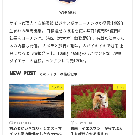
安藤 優希
サイト管理人：安藤優希 ビジネス系のコーチングが得意 1989年
生まれの群馬出身。 目標達成の技術を使い年商1億円&3億円の
社長をコーチング。 港区（六本木）勤務歴8年。有益だと思った
本の内容も発信。 カメラと旅行が趣味。人がイキイキできる社
会になるよう情報発信中。108kg→69kgのリバウンドなし健康
ダイエットの経験。ベンチプレス元120kg。
NEW POST
ビジネス
コラム
2021.10.16
2021.10.14
初心者がいきなりビジネス・マ
映画『イエスマン』から学ぶ人
インド系の発信をしたら99%失
生を好転させる考え方